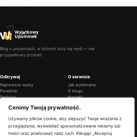
♡
w
u
Wyjątkowy
Upominek
Blog o prezentach, w których liczy się myśl — nie
przypadkowy produkt.
Odkrywaj
O serwisie
Najnowsze wpisy
Jak wybieramy
Poradniki
O blogu
Rankingi
Kontakt
Kalendarz okazji
Prywatność
Cenimy Twoją prywatność.
Używamy plików cookie, aby ulepszyć Twoje wrażenia z
przeglądania, wyświetlać spersonalizowane reklamy lub
Przejrzyste rekomendacje
treści oraz analizować nasz ruch. Klikając „Akceptuj