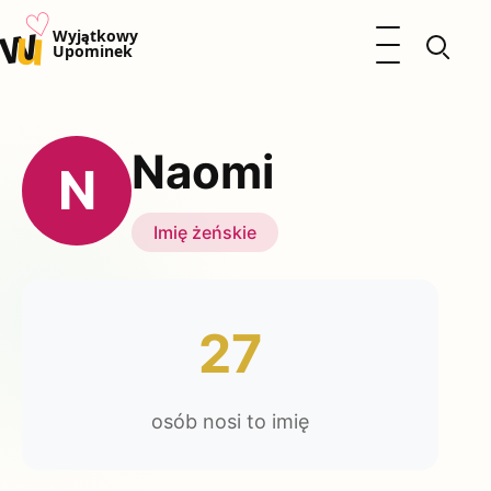
♡
w
u
Otwórz menu
Wyjątkowy
Upominek
Prezenty
Dzieci
Naomi
Kalendarz Imienin
N
Kobieta
Mężczyzna
Imię żeńskie
Okazje
Katalog prezentów
Polityka prywatności
27
osób nosi to imię