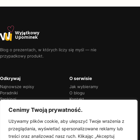
♡
w
u
Wyjątkowy
Upominek
Blog o prezentach, w których liczy się myśl — nie
przypadkowy produkt.
Odkrywaj
O serwisie
Najnowsze wpisy
Jak wybieramy
Poradniki
O blogu
Rankingi
Kontakt
Kalendarz okazji
Prywatność
Cenimy Twoją prywatność.
Używamy plików cookie, aby ulepszyć Twoje wrażenia z
przeglądania, wyświetlać spersonalizowane reklamy lub
Przejrzyste rekomendacje
treści oraz analizować nasz ruch. Klikając „Akceptuj