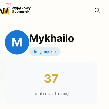
♡
w
u
Otwórz menu
Wyjątkowy
Upominek
Prezenty
Dzieci
Mykhailo
Kalendarz Imienin
M
Kobieta
Mężczyzna
Imię męskie
Okazje
Katalog prezentów
Polityka prywatności
37
osób nosi to imię