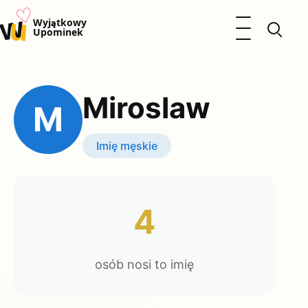
♡
w
u
Otwórz menu
Wyjątkowy
Upominek
Prezenty
Dzieci
Miroslaw
Kalendarz Imienin
M
Kobieta
Mężczyzna
Imię męskie
Okazje
Katalog prezentów
Polityka prywatności
4
osób nosi to imię