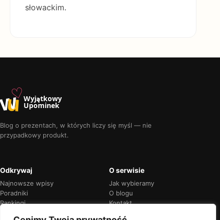
słowackim.
♡
w
u
Wyjątkowy
Upominek
Blog o prezentach, w których liczy się myśl — nie
przypadkowy produkt.
Odkrywaj
O serwisie
Najnowsze wpisy
Jak wybieramy
Poradniki
O blogu
Rankingi
Kontakt
Kalendarz okazji
Prywatność
Cenimy Twoją prywatność.