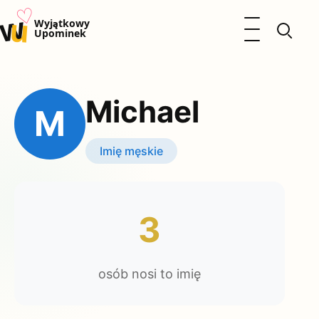
♡
w
u
Otwórz menu
Wyjątkowy
Upominek
Prezenty
Dzieci
Michael
Kalendarz Imienin
M
Kobieta
Mężczyzna
Imię męskie
Okazje
Katalog prezentów
Polityka prywatności
3
osób nosi to imię