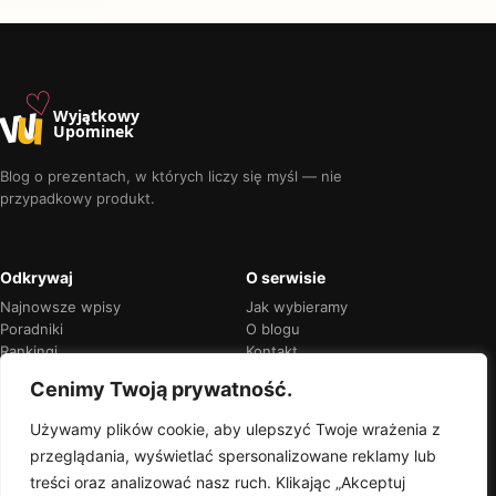
♡
w
u
Wyjątkowy
Upominek
Blog o prezentach, w których liczy się myśl — nie
przypadkowy produkt.
Odkrywaj
O serwisie
Najnowsze wpisy
Jak wybieramy
Poradniki
O blogu
Rankingi
Kontakt
Kalendarz okazji
Prywatność
Cenimy Twoją prywatność.
Używamy plików cookie, aby ulepszyć Twoje wrażenia z
przeglądania, wyświetlać spersonalizowane reklamy lub
Przejrzyste rekomendacje
treści oraz analizować nasz ruch. Klikając „Akceptuj