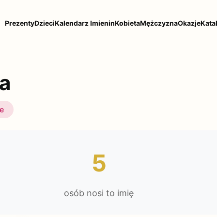
Prezenty
Dzieci
Kalendarz Imienin
Kobieta
Mężczyzna
Okazje
Kata
a
ie
5
osób nosi to imię