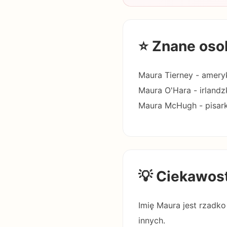
⭐ Znane oso
Maura Tierney - ameryk
Maura O'Hara - irlandzk
Maura McHugh - pisarka
💡 Ciekawos
Imię Maura jest rzadko
innych.