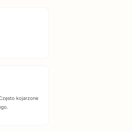
 Często kojarzone
ego.