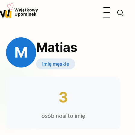
♡
w
u
Otwórz menu
Wyjątkowy
Upominek
Prezenty
Dzieci
Matias
Kalendarz Imienin
M
Kobieta
Mężczyzna
Imię męskie
Okazje
Katalog prezentów
Polityka prywatności
3
osób nosi to imię