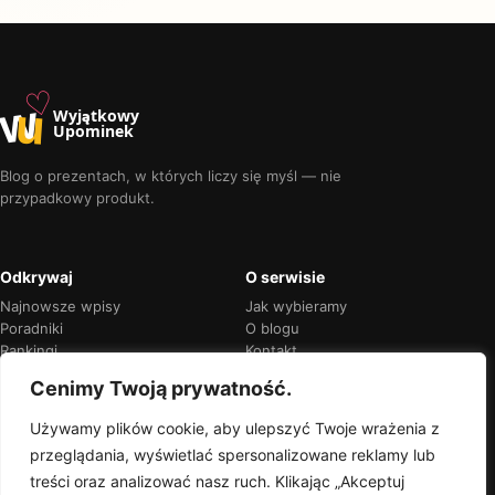
♡
w
u
Wyjątkowy
Upominek
Blog o prezentach, w których liczy się myśl — nie
przypadkowy produkt.
Odkrywaj
O serwisie
Najnowsze wpisy
Jak wybieramy
Poradniki
O blogu
Rankingi
Kontakt
Kalendarz okazji
Prywatność
Cenimy Twoją prywatność.
Używamy plików cookie, aby ulepszyć Twoje wrażenia z
przeglądania, wyświetlać spersonalizowane reklamy lub
Przejrzyste rekomendacje
treści oraz analizować nasz ruch. Klikając „Akceptuj