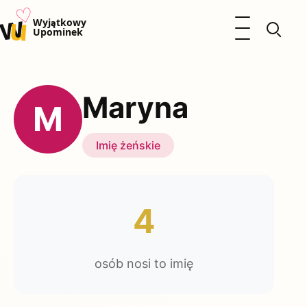
♡
w
u
Otwórz menu
Wyjątkowy
Upominek
Prezenty
Dzieci
Maryna
Kalendarz Imienin
M
Kobieta
Mężczyzna
Imię żeńskie
Okazje
Katalog prezentów
Polityka prywatności
4
osób nosi to imię