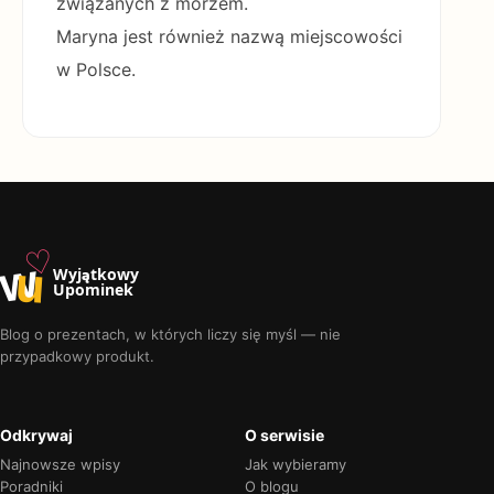
związanych z morzem.
Maryna jest również nazwą miejscowości
w Polsce.
♡
w
u
Wyjątkowy
Upominek
Blog o prezentach, w których liczy się myśl — nie
przypadkowy produkt.
Odkrywaj
O serwisie
Najnowsze wpisy
Jak wybieramy
Poradniki
O blogu