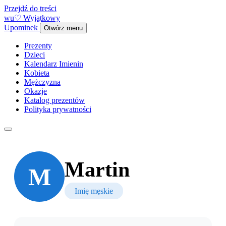
Przejdź do treści
w
u
♡
Wyjątkowy
Upominek
Otwórz menu
Prezenty
Dzieci
Kalendarz Imienin
Kobieta
Mężczyzna
Okazje
Katalog prezentów
Polityka prywatności
Martin
M
Imię męskie