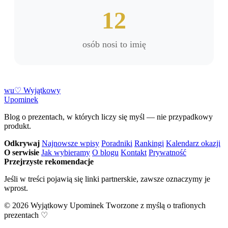
12
osób nosi to imię
w
u
♡
Wyjątkowy
Upominek
Blog o prezentach, w których liczy się myśl — nie przypadkowy
produkt.
Odkrywaj
Najnowsze wpisy
Poradniki
Rankingi
Kalendarz okazji
O serwisie
Jak wybieramy
O blogu
Kontakt
Prywatność
Przejrzyste rekomendacje
Jeśli w treści pojawią się linki partnerskie, zawsze oznaczymy je
wprost.
© 2026 Wyjątkowy Upominek
Tworzone z myślą o trafionych
prezentach ♡