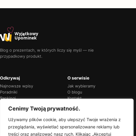
♡
w
u
Wyjątkowy
Upominek
Blog o prezentach, w których liczy się myśl — nie
przypadkowy produkt.
Odkrywaj
O serwisie
Najnowsze wpisy
Jak wybieramy
Poradniki
O blogu
Rankingi
Kontakt
Kalendarz okazji
Prywatność
Cenimy Twoją prywatność.
Używamy plików cookie, aby ulepszyć Twoje wrażenia z
przeglądania, wyświetlać spersonalizowane reklamy lub
Przejrzyste rekomendacje
treści oraz analizować nasz ruch. Klikając „Akceptuj