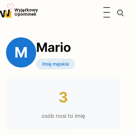
♡
w
u
Otwórz menu
Wyjątkowy
Upominek
Prezenty
Dzieci
Mario
Kalendarz Imienin
M
Kobieta
Mężczyzna
Imię męskie
Okazje
Katalog prezentów
Polityka prywatności
3
osób nosi to imię