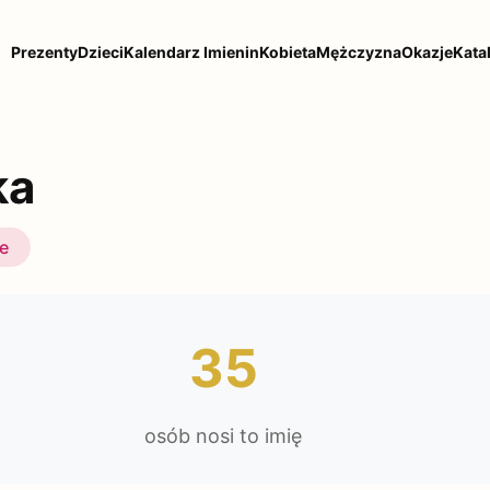
Prezenty
Dzieci
Kalendarz Imienin
Kobieta
Mężczyzna
Okazje
Kata
ka
ie
35
osób nosi to imię