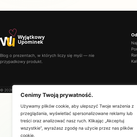
♡
w
u
Od
Wyjątkowy
Upominek
Na
Por
Ra
Blog o prezentach, w których liczy się myśl — nie
Kal
przypadkowy produkt.
© 2026 Wyjątkowy Upominek
Cenimy Twoją prywatność.
Używamy plików cookie, aby ulepszyć Twoje wrażenia z
przeglądania, wyświetlać spersonalizowane reklamy lub
treści oraz analizować nasz ruch. Klikając „Akceptuj
wszystkie”, wyrażasz zgodę na użycie przez nas plików
cookie.