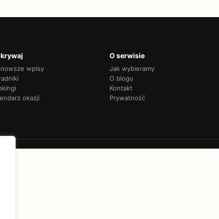
krywaj
O serwisie
jnowsze wpisy
Jak wybieramy
adniki
O blogu
nkingi
Kontakt
endarz okazji
Prywatność