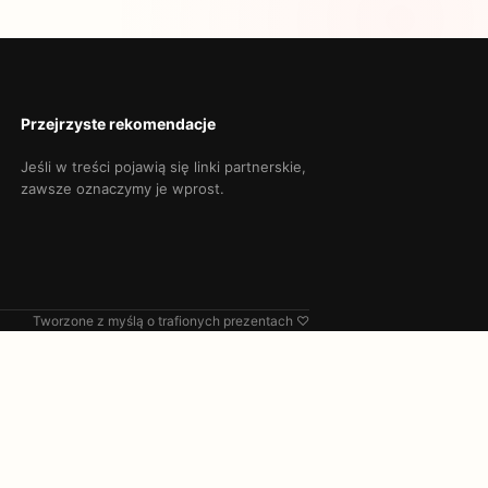
Przejrzyste rekomendacje
Jeśli w treści pojawią się linki partnerskie,
zawsze oznaczymy je wprost.
Tworzone z myślą o trafionych prezentach ♡