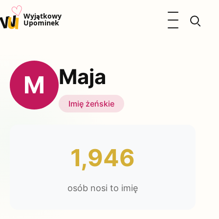
♡
w
u
Otwórz menu
Wyjątkowy
Upominek
Prezenty
Dzieci
Maja
Kalendarz Imienin
M
Kobieta
Mężczyzna
Imię żeńskie
Okazje
Katalog prezentów
Polityka prywatności
1,946
osób nosi to imię