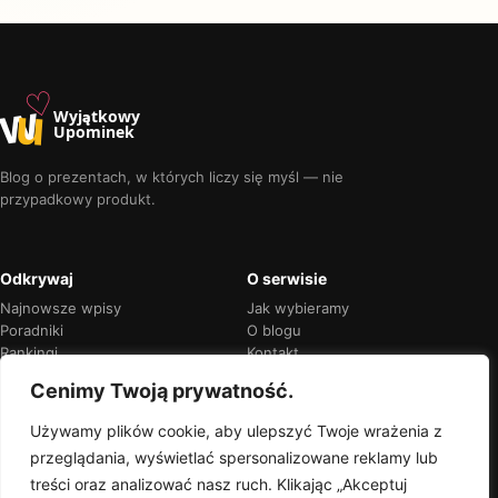
♡
w
u
Wyjątkowy
Upominek
Blog o prezentach, w których liczy się myśl — nie
przypadkowy produkt.
Odkrywaj
O serwisie
Najnowsze wpisy
Jak wybieramy
Poradniki
O blogu
Rankingi
Kontakt
Kalendarz okazji
Prywatność
Cenimy Twoją prywatność.
Używamy plików cookie, aby ulepszyć Twoje wrażenia z
przeglądania, wyświetlać spersonalizowane reklamy lub
Przejrzyste rekomendacje
treści oraz analizować nasz ruch. Klikając „Akceptuj