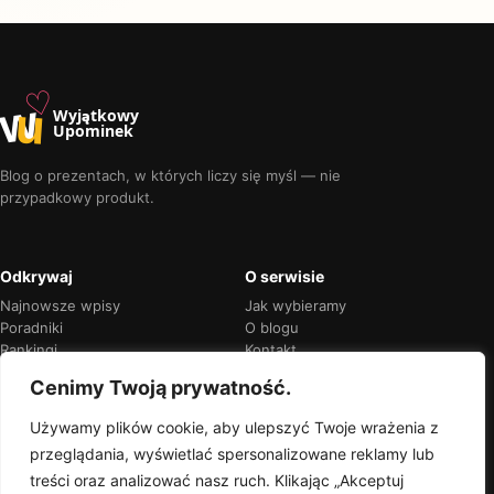
♡
w
u
Wyjątkowy
Upominek
Blog o prezentach, w których liczy się myśl — nie
przypadkowy produkt.
Odkrywaj
O serwisie
Najnowsze wpisy
Jak wybieramy
Poradniki
O blogu
Rankingi
Kontakt
Kalendarz okazji
Prywatność
Cenimy Twoją prywatność.
Używamy plików cookie, aby ulepszyć Twoje wrażenia z
przeglądania, wyświetlać spersonalizowane reklamy lub
Przejrzyste rekomendacje
treści oraz analizować nasz ruch. Klikając „Akceptuj