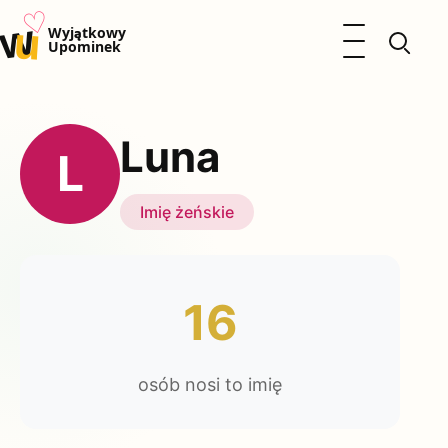
♡
w
u
Otwórz menu
Wyjątkowy
Upominek
Prezenty
Dzieci
Luna
Kalendarz Imienin
L
Kobieta
Mężczyzna
Imię żeńskie
Okazje
Katalog prezentów
Polityka prywatności
16
osób nosi to imię