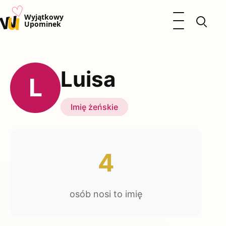
♡
w
u
Otwórz menu
Wyjątkowy
Upominek
Prezenty
Dzieci
Luisa
Kalendarz Imienin
L
Kobieta
Mężczyzna
Imię żeńskie
Okazje
Katalog prezentów
Polityka prywatności
4
osób nosi to imię