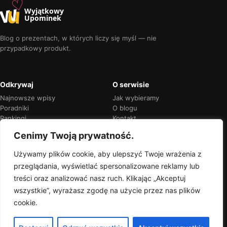
♡
w
u
Wyjątkowy
Upominek
Blog o prezentach, w których liczy się myśl — nie
przypadkowy produkt.
Odkrywaj
O serwisie
Najnowsze wpisy
Jak wybieramy
Poradniki
O blogu
Rankingi
Kontakt
Kalendarz okazji
Prywatność
Cenimy Twoją prywatność.
Używamy plików cookie, aby ulepszyć Twoje wrażenia z
przeglądania, wyświetlać spersonalizowane reklamy lub
Przejrzyste rekomendacje
treści oraz analizować nasz ruch. Klikając „Akceptuj
Jeśli w treści pojawią się linki partnerskie,
wszystkie”, wyrażasz zgodę na użycie przez nas plików
zawsze oznaczymy je wprost.
cookie.