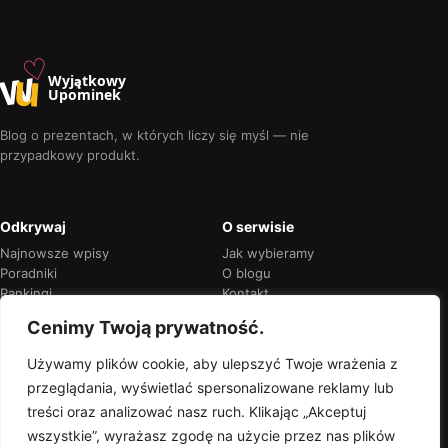
♡
w
u
Wyjątkowy
Upominek
Blog o prezentach, w których liczy się myśl — nie
przypadkowy produkt.
Odkrywaj
O serwisie
Najnowsze wpisy
Jak wybieramy
Poradniki
O blogu
Rankingi
Kontakt
Kalendarz okazji
Prywatność
Cenimy Twoją prywatność.
Używamy plików cookie, aby ulepszyć Twoje wrażenia z
przeglądania, wyświetlać spersonalizowane reklamy lub
Przejrzyste rekomendacje
treści oraz analizować nasz ruch. Klikając „Akceptuj
Jeśli w treści pojawią się linki partnerskie,
wszystkie”, wyrażasz zgodę na użycie przez nas plików
zawsze oznaczymy je wprost.