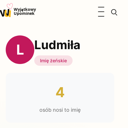
♡
w
u
Otwórz menu
Wyjątkowy
Upominek
Prezenty
Dzieci
Ludmiła
Kalendarz Imienin
L
Kobieta
Mężczyzna
Imię żeńskie
Okazje
Katalog prezentów
Polityka prywatności
4
osób nosi to imię