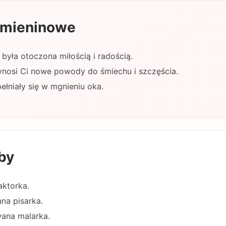
 imieninowe
była otoczona miłością i radością.
ynosi Ci nowe powody do śmiechu i szczęścia.
łniały się w mgnieniu oka.
by
aktorka.
ana pisarka.
wana malarka.