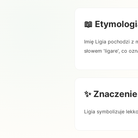
📖 Etymologi
Imię Ligia pochodzi z m
słowem 'ligare', co ozn
✨ Znaczenie
Ligia symbolizuje lekk