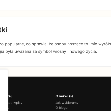
tki
dzo popularne, co sprawia, że osoby noszące to imię wyróżn
igia była uważana za symbol wiosny i nowego życia.
krywaj
O serwisie
jnowsze wpisy
Jak wybieramy
adniki
O blogu