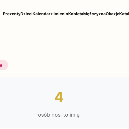
Prezenty
Dzieci
Kalendarz Imienin
Kobieta
Mężczyzna
Okazje
Kata
ie
4
osób nosi to imię