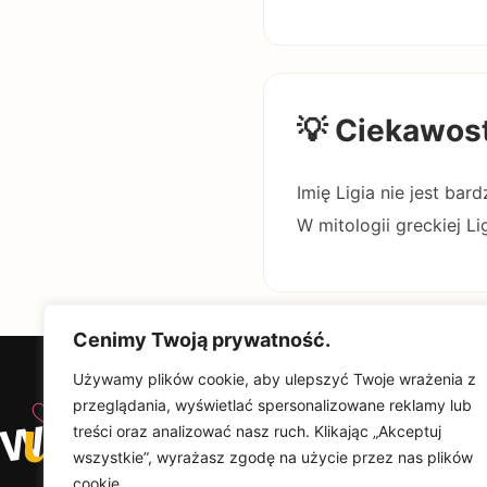
💡 Ciekawos
Imię Ligia nie jest bar
W mitologii greckiej L
Cenimy Twoją prywatność.
Używamy plików cookie, aby ulepszyć Twoje wrażenia z
♡
przeglądania, wyświetlać spersonalizowane reklamy lub
w
u
Od
Wyjątkowy
treści oraz analizować nasz ruch. Klikając „Akceptuj
Upominek
Na
wszystkie”, wyrażasz zgodę na użycie przez nas plików
Por
cookie.