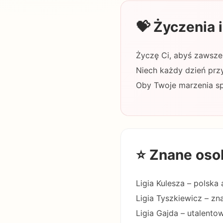
💝 Życzenia
Życzę Ci, abyś zawsze 
Niech każdy dzień prz
Oby Twoje marzenia spe
⭐ Znane oso
Ligia Kulesza – polska 
Ligia Tyszkiewicz – zn
Ligia Gajda – utalento