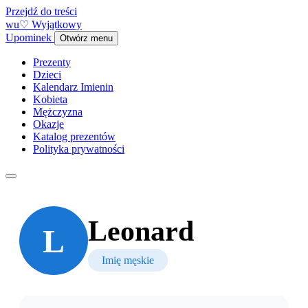
Przejdź do treści
w
u
♡
Wyjątkowy
Upominek
Otwórz menu
Prezenty
Dzieci
Kalendarz Imienin
Kobieta
Mężczyzna
Okazje
Katalog prezentów
Polityka prywatności
Leonard
L
Imię męskie