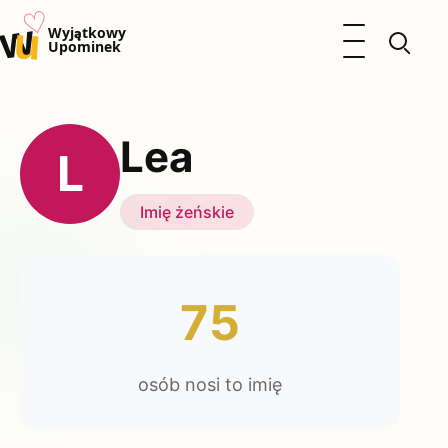
♡
w
u
Otwórz menu
Wyjątkowy
Upominek
Prezenty
Dzieci
Lea
Kalendarz Imienin
L
Kobieta
Mężczyzna
Imię żeńskie
Okazje
Katalog prezentów
Polityka prywatności
75
osób nosi to imię