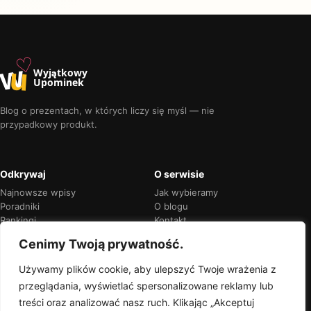
♡
w
u
Wyjątkowy
Upominek
Blog o prezentach, w których liczy się myśl — nie
przypadkowy produkt.
Odkrywaj
O serwisie
Najnowsze wpisy
Jak wybieramy
Poradniki
O blogu
Rankingi
Kontakt
Kalendarz okazji
Prywatność
Cenimy Twoją prywatność.
Używamy plików cookie, aby ulepszyć Twoje wrażenia z
przeglądania, wyświetlać spersonalizowane reklamy lub
Przejrzyste rekomendacje
treści oraz analizować nasz ruch. Klikając „Akceptuj