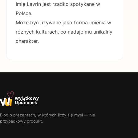
Imię Lavrin jest rzadko spotykane w
Polsce.
Może być używane jako forma imienia w
różnych kulturach, co nadaje mu unikalny
charakter.
♡
w
u
Wyjątkowy
Upominek
Blog o prezentach, w których liczy się myśl — nie
przypadkowy produkt.