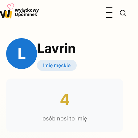
♡
w
u
Otwórz menu
Wyjątkowy
Upominek
Prezenty
Dzieci
Lavrin
Kalendarz Imienin
L
Kobieta
Mężczyzna
Imię męskie
Okazje
Katalog prezentów
Polityka prywatności
4
osób nosi to imię