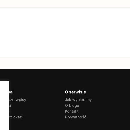
krywaj
O serwisie
jnowsze wpisy
Jak wybieramy
adniki
O blogu
nkingi
Kontakt
endarz okazji
Prywatność