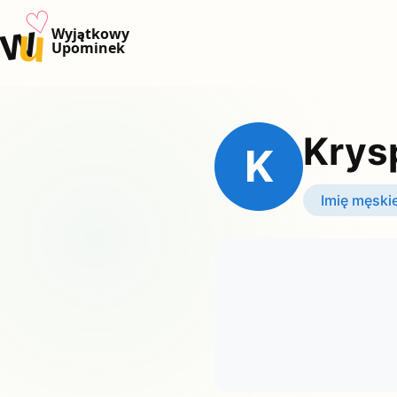
♡
w
u
Wyjątkowy
Upominek
Krys
K
Imię męski