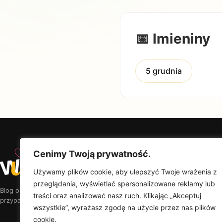
📅 Imieniny
5 grudnia
♡
Cenimy Twoją prywatność.
w
u
Od
Wyjątkowy
Upominek
Na
Używamy plików cookie, aby ulepszyć Twoje wrażenia z
Por
przeglądania, wyświetlać spersonalizowane reklamy lub
Ra
Blog o prezentach, w których liczy się myśl — nie
treści oraz analizować nasz ruch. Klikając „Akceptuj
Kal
przypadkowy produkt.
wszystkie”, wyrażasz zgodę na użycie przez nas plików
cookie.