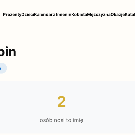
Prezenty
Dzieci
Kalendarz Imienin
Kobieta
Mężczyzna
Okazje
Kata
pin
e
2
osób nosi to imię