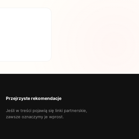
Przejrzyste rekomendacje
Jeśli w treści pojawią się linki partnerskie,
zawsze oznaczymy je wprost.