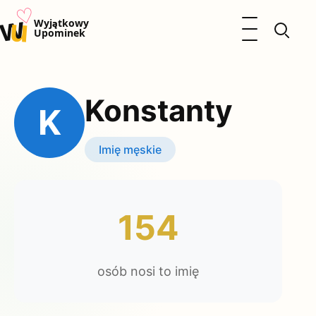
♡
w
u
Otwórz menu
Wyjątkowy
Upominek
Prezenty
Dzieci
Konstanty
Kalendarz Imienin
K
Kobieta
Mężczyzna
Imię męskie
Okazje
Katalog prezentów
Polityka prywatności
154
osób nosi to imię