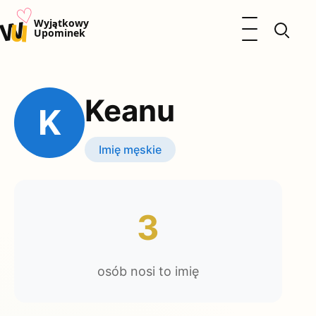
♡
w
u
Otwórz menu
Wyjątkowy
Upominek
Prezenty
Dzieci
Keanu
Kalendarz Imienin
K
Kobieta
Mężczyzna
Imię męskie
Okazje
Katalog prezentów
Polityka prywatności
3
osób nosi to imię