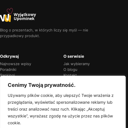
♡
w
u
Wyjątkowy
Upominek
Blog o prezentach, w których liczy się myśl — nie
przypadkowy produkt.
Odkrywaj
O serwisie
Najnowsze wpisy
Jak wybieramy
Poradniki
O blogu
Rankingi
Kontakt
Kalendarz okazji
Prywatność
Cenimy Twoją prywatność.
Używamy plików cookie, aby ulepszyć Twoje wrażenia z
przeglądania, wyświetlać spersonalizowane reklamy lub
Przejrzyste rekomendacje
treści oraz analizować nasz ruch. Klikając „Akceptuj
Jeśli w treści pojawią się linki partnerskie,
wszystkie”, wyrażasz zgodę na użycie przez nas plików
zawsze oznaczymy je wprost.
cookie.