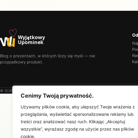
♡
w
u
Od
Wyjątkowy
Upominek
Na
Por
Ra
Blog o prezentach, w których liczy się myśl — nie
Kal
przypadkowy produkt.
© 2026 Wyjątkowy Upominek
Cenimy Twoją prywatność.
Używamy plików cookie, aby ulepszyć Twoje wrażenia z
przeglądania, wyświetlać spersonalizowane reklamy lub
treści oraz analizować nasz ruch. Klikając „Akceptuj
wszystkie”, wyrażasz zgodę na użycie przez nas plików
cookie.