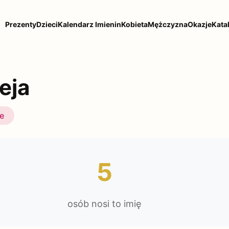
Prezenty
Dzieci
Kalendarz Imienin
Kobieta
Mężczyzna
Okazje
Kata
eja
ie
5
osób nosi to imię