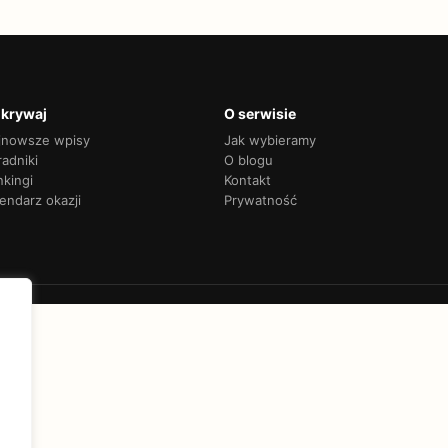
krywaj
O serwisie
jnowsze wpisy
Jak wybieramy
adniki
O blogu
nkingi
Kontakt
endarz okazji
Prywatność