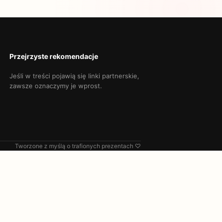
Przejrzyste rekomendacje
Jeśli w treści pojawią się linki partnerskie,
zawsze oznaczymy je wprost.
Tworzone z myślą o trafionych prezentach ♡