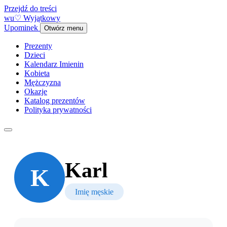
Przejdź do treści
w
u
♡
Wyjątkowy
Upominek
Otwórz menu
Prezenty
Dzieci
Kalendarz Imienin
Kobieta
Mężczyzna
Okazje
Katalog prezentów
Polityka prywatności
Karl
K
Imię męskie