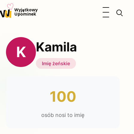
♡
w
u
Otwórz menu
Wyjątkowy
Upominek
Prezenty
Dzieci
Kamila
Kalendarz Imienin
K
Kobieta
Mężczyzna
Imię żeńskie
Okazje
Katalog prezentów
Polityka prywatności
100
osób nosi to imię