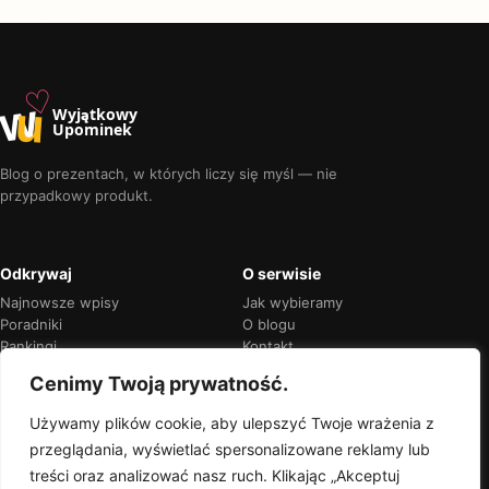
♡
w
u
Wyjątkowy
Upominek
Blog o prezentach, w których liczy się myśl — nie
przypadkowy produkt.
Odkrywaj
O serwisie
Najnowsze wpisy
Jak wybieramy
Poradniki
O blogu
Rankingi
Kontakt
Kalendarz okazji
Prywatność
Cenimy Twoją prywatność.
Używamy plików cookie, aby ulepszyć Twoje wrażenia z
przeglądania, wyświetlać spersonalizowane reklamy lub
Przejrzyste rekomendacje
treści oraz analizować nasz ruch. Klikając „Akceptuj