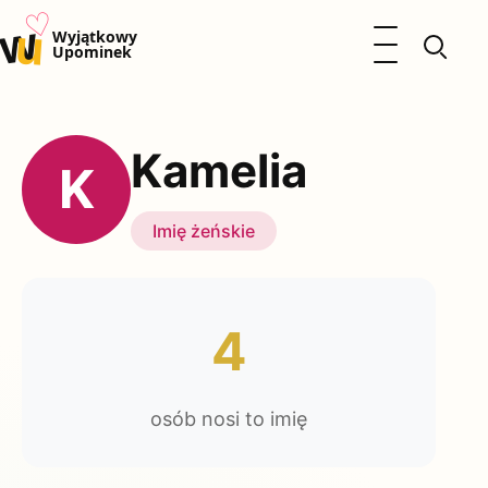
♡
w
u
Otwórz menu
Wyjątkowy
Upominek
Prezenty
Dzieci
Kamelia
Kalendarz Imienin
K
Kobieta
Mężczyzna
Imię żeńskie
Okazje
Katalog prezentów
Polityka prywatności
4
osób nosi to imię