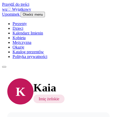
Przejdź do treści
w
u
♡
Wyjątkowy
Upominek
Otwórz menu
Prezenty
Dzieci
Kalendarz Imienin
Kobieta
Mężczyzna
Okazje
Katalog prezentów
Polityka prywatności
Kaia
K
Imię żeńskie