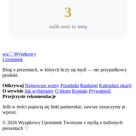
3
osób nosi to imię
w
u
♡
Wyjątkowy
Upominek
Blog o prezentach, w których liczy się myśl — nie przypadkowy
produkt.
Odkrywaj
Najnowsze wpisy
Poradniki
Rankingi
Kalendarz okazji
O serwisie
Jak wybieramy
O blogu
Kontakt
Prywatność
Przejrzyste rekomendacje
Jeśli w treści pojawią się linki partnerskie, zawsze oznaczymy je
wprost.
© 2026 Wyjątkowy Upominek
Tworzone z myślą o trafionych
prezentach ♡