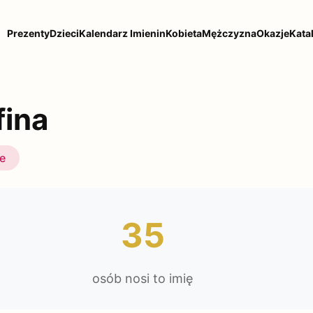
Prezenty
Dzieci
Kalendarz Imienin
Kobieta
Mężczyzna
Okazje
Kata
fina
ie
35
osób nosi to imię