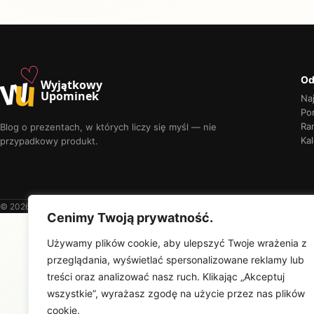
♡
w
u
Od
Wyjątkowy
Upominek
Na
Por
Ra
Blog o prezentach, w których liczy się myśl — nie
Kal
przypadkowy produkt.
© 2026 Wyjątkowy Upominek
Cenimy Twoją prywatność.
Używamy plików cookie, aby ulepszyć Twoje wrażenia z
przeglądania, wyświetlać spersonalizowane reklamy lub
treści oraz analizować nasz ruch. Klikając „Akceptuj
wszystkie”, wyrażasz zgodę na użycie przez nas plików
cookie.