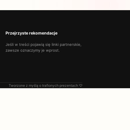
Przejrzyste rekomendacje
Jeśli w treści pojawią się linki partnerskie,
zawsze oznaczymy je wprost.
Tworzone z myślą o trafionych prezentach ♡