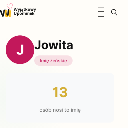
♡
w
u
Otwórz menu
Wyjątkowy
Upominek
Prezenty
Dzieci
Jowita
Kalendarz Imienin
J
Kobieta
Mężczyzna
Imię żeńskie
Okazje
Katalog prezentów
Polityka prywatności
13
osób nosi to imię