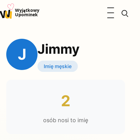
♡
w
u
Otwórz menu
Wyjątkowy
Upominek
Prezenty
Dzieci
Jimmy
Kalendarz Imienin
J
Kobieta
Mężczyzna
Imię męskie
Okazje
Katalog prezentów
Polityka prywatności
2
osób nosi to imię