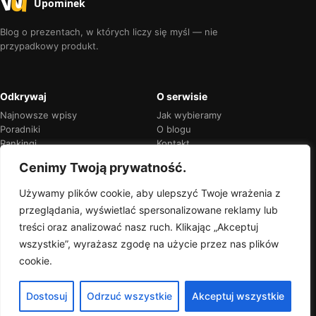
Upominek
Blog o prezentach, w których liczy się myśl — nie
przypadkowy produkt.
Odkrywaj
O serwisie
Najnowsze wpisy
Jak wybieramy
Poradniki
O blogu
Rankingi
Kontakt
Kalendarz okazji
Prywatność
Cenimy Twoją prywatność.
Używamy plików cookie, aby ulepszyć Twoje wrażenia z
przeglądania, wyświetlać spersonalizowane reklamy lub
Przejrzyste rekomendacje
treści oraz analizować nasz ruch. Klikając „Akceptuj
Jeśli w treści pojawią się linki partnerskie,
wszystkie”, wyrażasz zgodę na użycie przez nas plików
zawsze oznaczymy je wprost.
cookie.
Dostosuj
Odrzuć wszystkie
Akceptuj wszystkie
© 2026 Wyjątkowy Upominek