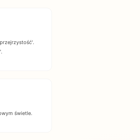
przejrzystość'.
.
owym świetle.