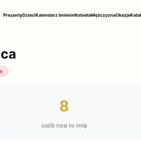
Prezenty
Dzieci
Kalendarz Imienin
Kobieta
Mężczyzna
Okazje
Kata
ica
ie
8
osób nosi to imię