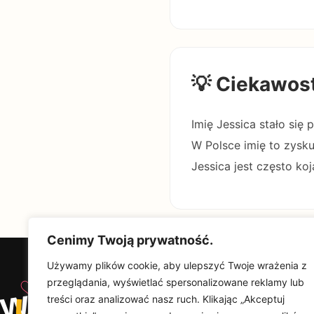
💡 Ciekawos
Imię Jessica stało się
W Polsce imię to zyskuj
Jessica jest często koja
Cenimy Twoją prywatność.
Używamy plików cookie, aby ulepszyć Twoje wrażenia z
♡
przeglądania, wyświetlać spersonalizowane reklamy lub
w
u
Od
Wyjątkowy
treści oraz analizować nasz ruch. Klikając „Akceptuj
Upominek
Na