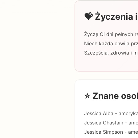
💝 Życzenia
Życzę Ci dni pełnych r
Niech każda chwila pr
Szczęścia, zdrowia i m
⭐ Znane oso
Jessica Alba - ameryk
Jessica Chastain - am
Jessica Simpson - ame