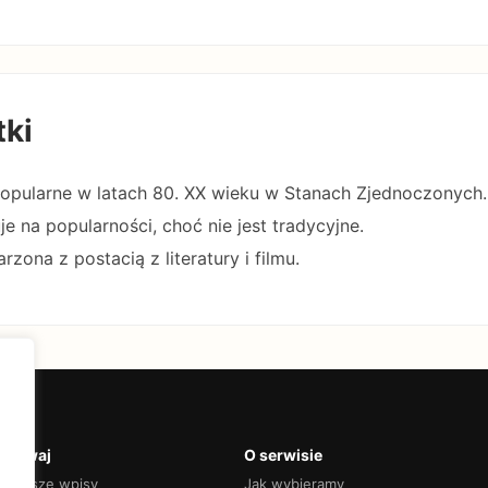
tki
 popularne w latach 80. XX wieku w Stanach Zjednoczonych.
e na popularności, choć nie jest tradycyjne.
rzona z postacią z literatury i filmu.
krywaj
O serwisie
jnowsze wpisy
Jak wybieramy