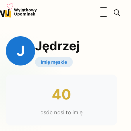
♡
w
u
Otwórz menu
Wyjątkowy
Upominek
Prezenty
Dzieci
Jędrzej
Kalendarz Imienin
J
Kobieta
Mężczyzna
Imię męskie
Okazje
Katalog prezentów
Polityka prywatności
40
osób nosi to imię