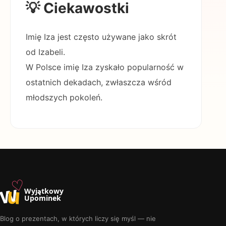
💡 Ciekawostki
Imię Iza jest często używane jako skrót
od Izabeli.
W Polsce imię Iza zyskało popularność w
ostatnich dekadach, zwłaszcza wśród
młodszych pokoleń.
♡
w
u
Wyjątkowy
Upominek
Blog o prezentach, w których liczy się myśl — nie