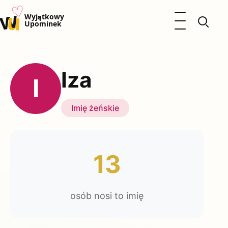
♡
w
u
Otwórz menu
Wyjątkowy
Upominek
Prezenty
Dzieci
Iza
Kalendarz Imienin
I
Kobieta
Mężczyzna
Imię żeńskie
Okazje
Katalog prezentów
Polityka prywatności
13
osób nosi to imię