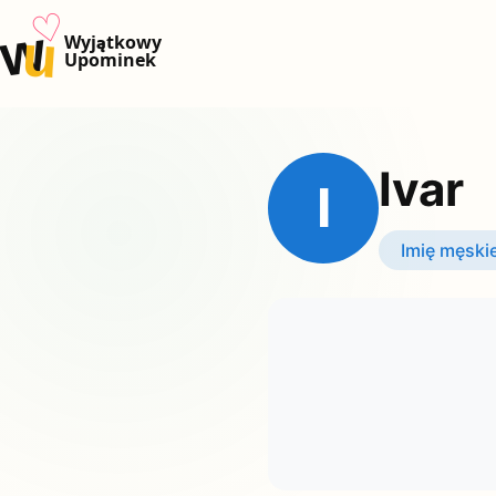
♡
w
u
Wyjątkowy
Upominek
Ivar
I
Imię męski