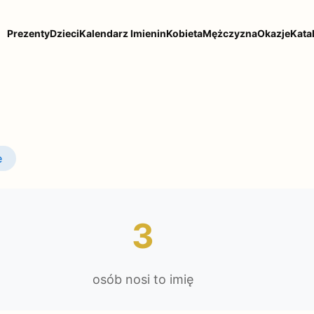
Prezenty
Dzieci
Kalendarz Imienin
Kobieta
Mężczyzna
Okazje
Kata
e
3
osób nosi to imię