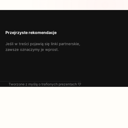
Przejrzyste rekomendacje
Jeśli w treści pojawią się linki partnerskie,
zawsze oznaczymy je wprost.
Tworzone z myślą o trafionych prezentach ♡