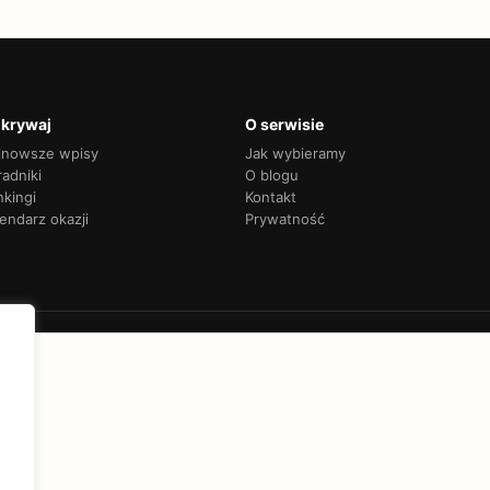
krywaj
O serwisie
jnowsze wpisy
Jak wybieramy
adniki
O blogu
nkingi
Kontakt
endarz okazji
Prywatność