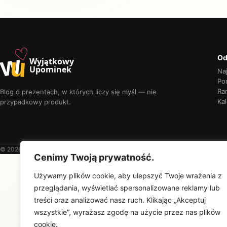
♡
w
u
Od
Wyjątkowy
Upominek
Na
Por
Ra
Blog o prezentach, w których liczy się myśl — nie
Kal
przypadkowy produkt.
© 2026 Wyjątkowy Upominek
Cenimy Twoją prywatność.
Używamy plików cookie, aby ulepszyć Twoje wrażenia z
przeglądania, wyświetlać spersonalizowane reklamy lub
treści oraz analizować nasz ruch. Klikając „Akceptuj
wszystkie”, wyrażasz zgodę na użycie przez nas plików
cookie.