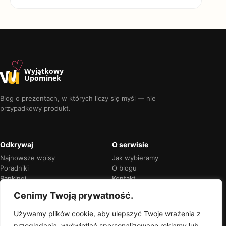
♡
w
u
Wyjątkowy
Upominek
Blog o prezentach, w których liczy się myśl — nie
przypadkowy produkt.
Odkrywaj
O serwisie
Najnowsze wpisy
Jak wybieramy
Poradniki
O blogu
Rankingi
Kontakt
Kalendarz okazji
Prywatność
Cenimy Twoją prywatność.
Używamy plików cookie, aby ulepszyć Twoje wrażenia z
przeglądania, wyświetlać spersonalizowane reklamy lub