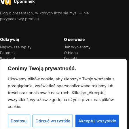
Upominek
Blog o prezentach, w których liczy się myśl — nie
przypadkowy produkt.
Odkrywaj
O serwisie
Najnowsze wpisy
Jak wybieramy
Poradniki
O blogu
Rankingi
Kontakt
Kalendarz okazji
Prywatność
Cenimy Twoją prywatność.
Używamy plików cookie, aby ulepszyć Twoje wrażenia z
przeglądania, wyświetlać spersonalizowane reklamy lub
Przejrzyste rekomendacje
treści oraz analizować nasz ruch. Klikając „Akceptuj
Jeśli w treści pojawią się linki partnerskie,
wszystkie”, wyrażasz zgodę na użycie przez nas plików
zawsze oznaczymy je wprost.
cookie.
Dostosuj
Odrzuć wszystkie
Akceptuj wszystkie
© 2026 Wyjątkowy Upominek