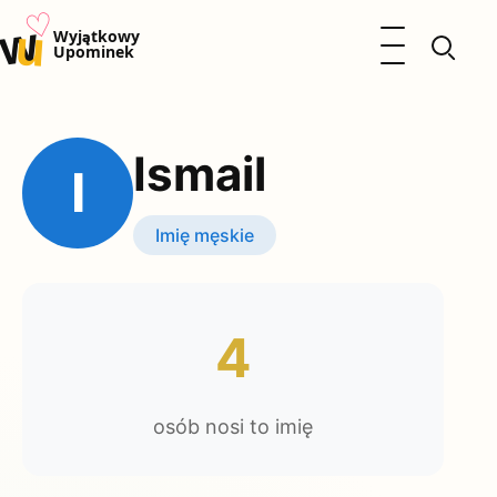
♡
w
u
Otwórz menu
Wyjątkowy
Upominek
Prezenty
Dzieci
Ismail
Kalendarz Imienin
I
Kobieta
Mężczyzna
Imię męskie
Okazje
Katalog prezentów
Polityka prywatności
4
osób nosi to imię