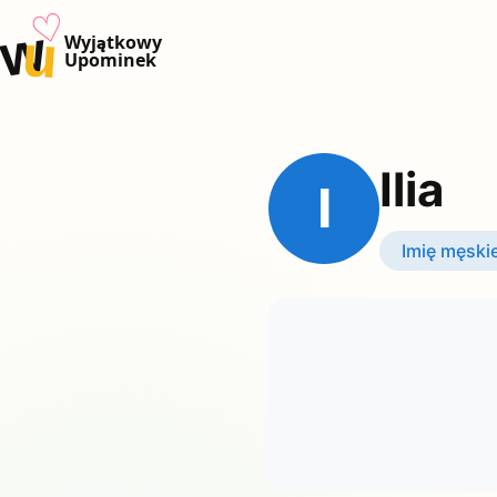
♡
w
u
Wyjątkowy
Upominek
Ilia
I
Imię męski