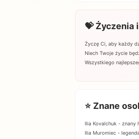
💝 Życzenia
Życzę Ci, aby każdy dz
Niech Twoje życie będz
Wszystkiego najlepszeg
⭐ Znane oso
Ilia Kovalchuk - znany 
Ilia Muromiec - legenda