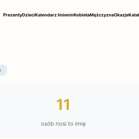
Prezenty
Dzieci
Kalendarz Imienin
Kobieta
Mężczyzna
Okazje
Kata
e
11
osób nosi to imię