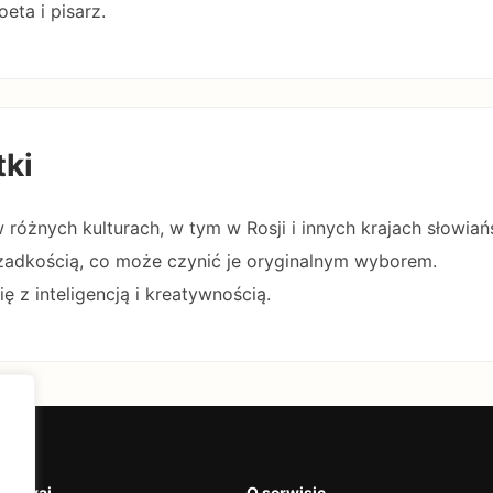
oeta i pisarz.
tki
w różnych kulturach, w tym w Rosji i innych krajach słowiań
rzadkością, co może czynić je oryginalnym wyborem.
ię z inteligencją i kreatywnością.
krywaj
O serwisie