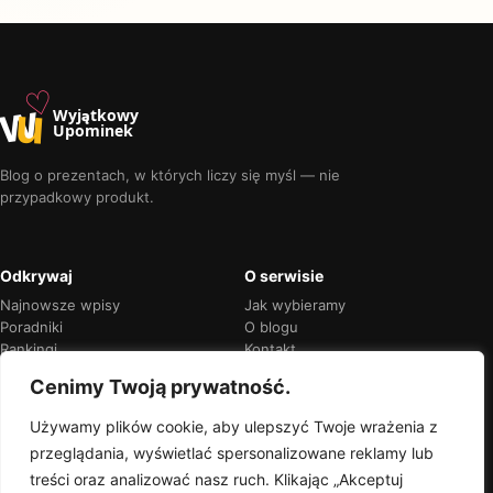
♡
w
u
Wyjątkowy
Upominek
Blog o prezentach, w których liczy się myśl — nie
przypadkowy produkt.
Odkrywaj
O serwisie
Najnowsze wpisy
Jak wybieramy
Poradniki
O blogu
Rankingi
Kontakt
Kalendarz okazji
Prywatność
Cenimy Twoją prywatność.
Używamy plików cookie, aby ulepszyć Twoje wrażenia z
przeglądania, wyświetlać spersonalizowane reklamy lub
Przejrzyste rekomendacje
treści oraz analizować nasz ruch. Klikając „Akceptuj