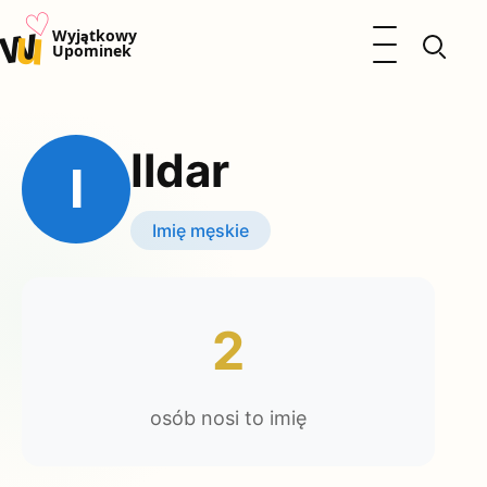
♡
w
u
Otwórz menu
Wyjątkowy
Upominek
Prezenty
Dzieci
Ildar
Kalendarz Imienin
I
Kobieta
Mężczyzna
Imię męskie
Okazje
Katalog prezentów
Polityka prywatności
2
osób nosi to imię