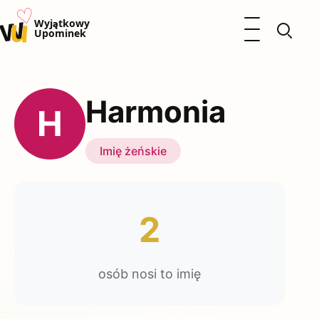
♡
w
u
Otwórz menu
Wyjątkowy
Upominek
Prezenty
Dzieci
Harmonia
Kalendarz Imienin
H
Kobieta
Mężczyzna
Imię żeńskie
Okazje
Katalog prezentów
Polityka prywatności
2
osób nosi to imię