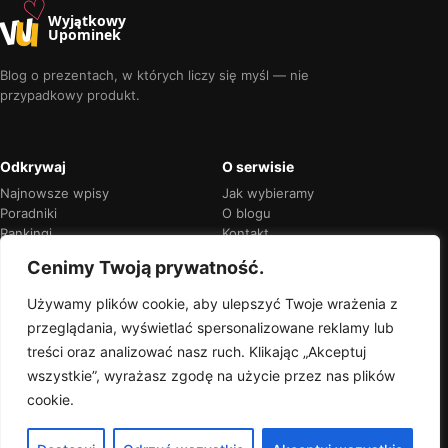
♡
w
u
Wyjątkowy
Upominek
Blog o prezentach, w których liczy się myśl — nie
przypadkowy produkt.
Odkrywaj
O serwisie
Najnowsze wpisy
Jak wybieramy
Poradniki
O blogu
Rankingi
Kontakt
Kalendarz okazji
Prywatność
Cenimy Twoją prywatność.
Używamy plików cookie, aby ulepszyć Twoje wrażenia z
przeglądania, wyświetlać spersonalizowane reklamy lub
Przejrzyste rekomendacje
treści oraz analizować nasz ruch. Klikając „Akceptuj
Jeśli w treści pojawią się linki partnerskie,
wszystkie”, wyrażasz zgodę na użycie przez nas plików
zawsze oznaczymy je wprost.
cookie.