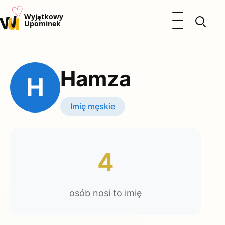
♡
w
u
Otwórz menu
Wyjątkowy
Upominek
Prezenty
Dzieci
Hamza
Kalendarz Imienin
H
Kobieta
Mężczyzna
Imię męskie
Okazje
Katalog prezentów
Polityka prywatności
4
osób nosi to imię