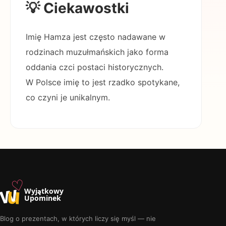
💡 Ciekawostki
Imię Hamza jest często nadawane w
rodzinach muzułmańskich jako forma
oddania czci postaci historycznych.
W Polsce imię to jest rzadko spotykane,
co czyni je unikalnym.
♡
w
u
Wyjątkowy
Upominek
Blog o prezentach, w których liczy się myśl — nie