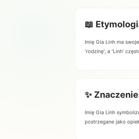
📖 Etymologi
Imię Gia Linh ma swoj
'rodzinę', a 'Linh' częs
✨ Znaczenie
Imię Gia Linh symboli
postrzegane jako opiek