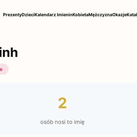
Prezenty
Dzieci
Kalendarz Imienin
Kobieta
Mężczyzna
Okazje
Kata
inh
ie
2
osób nosi to imię