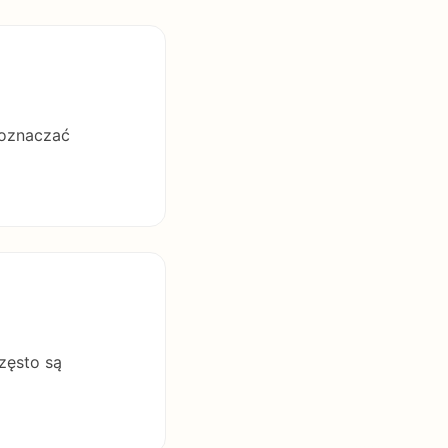
 oznaczać
zęsto są