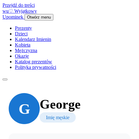
Przejdź do treści
w
u
♡
Wyjątkowy
Upominek
Otwórz menu
Prezenty
Dzieci
Kalendarz Imienin
Kobieta
Mężczyzna
Okazje
Katalog prezentów
Polityka prywatności
George
G
Imię męskie