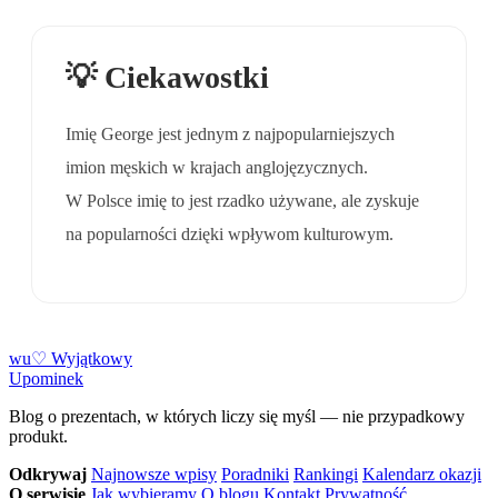
💡 Ciekawostki
Imię George jest jednym z najpopularniejszych
imion męskich w krajach anglojęzycznych.
W Polsce imię to jest rzadko używane, ale zyskuje
na popularności dzięki wpływom kulturowym.
w
u
♡
Wyjątkowy
Upominek
Blog o prezentach, w których liczy się myśl — nie przypadkowy
produkt.
Odkrywaj
Najnowsze wpisy
Poradniki
Rankingi
Kalendarz okazji
O serwisie
Jak wybieramy
O blogu
Kontakt
Prywatność