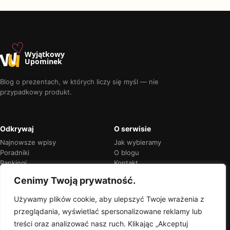
♡
w
u
Wyjątkowy
Upominek
Blog o prezentach, w których liczy się myśl — nie
przypadkowy produkt.
Odkrywaj
O serwisie
Najnowsze wpisy
Jak wybieramy
Poradniki
O blogu
Rankingi
Kontakt
Kalendarz okazji
Prywatność
Cenimy Twoją prywatność.
Używamy plików cookie, aby ulepszyć Twoje wrażenia z
przeglądania, wyświetlać spersonalizowane reklamy lub
Przejrzyste rekomendacje
treści oraz analizować nasz ruch. Klikając „Akceptuj