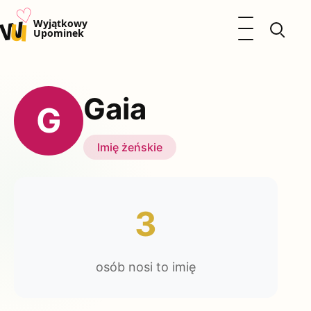
♡
w
u
Otwórz menu
Wyjątkowy
Upominek
Prezenty
Dzieci
Gaia
Kalendarz Imienin
G
Kobieta
Mężczyzna
Imię żeńskie
Okazje
Katalog prezentów
Polityka prywatności
3
osób nosi to imię