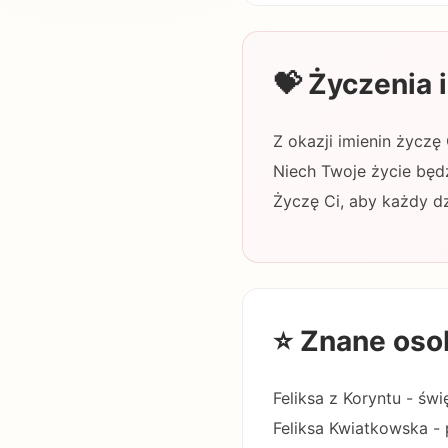
💝 Życzenia
Z okazji imienin życzę
Niech Twoje życie będz
Życzę Ci, aby każdy d
⭐ Znane oso
Feliksa z Koryntu - świ
Feliksa Kwiatkowska - 