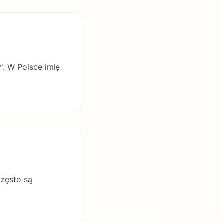
y'. W Polsce imię
często są