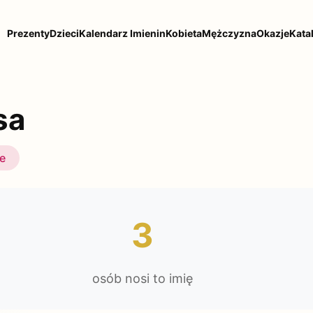
Prezenty
Dzieci
Kalendarz Imienin
Kobieta
Mężczyzna
Okazje
Kata
sa
ie
3
osób nosi to imię