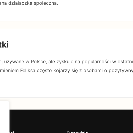
ana działaczka społeczna.
tki
iej używane w Polsce, ale zyskuje na popularności w ostatni
imieniem Feliksa często kojarzy się z osobami o pozytywn
krywaj
O serwisie