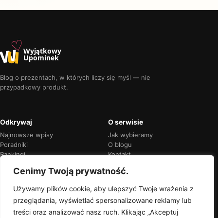
♡
w
u
Wyjątkowy
Upominek
Blog o prezentach, w których liczy się myśl — nie
przypadkowy produkt.
Odkrywaj
O serwisie
Najnowsze wpisy
Jak wybieramy
Poradniki
O blogu
Rankingi
Kontakt
Kalendarz okazji
Prywatność
Cenimy Twoją prywatność.
Używamy plików cookie, aby ulepszyć Twoje wrażenia z
przeglądania, wyświetlać spersonalizowane reklamy lub
Przejrzyste rekomendacje
treści oraz analizować nasz ruch. Klikając „Akceptuj