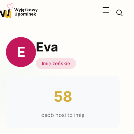
♡
w
u
Otwórz menu
Wyjątkowy
Upominek
Prezenty
Dzieci
Eva
Kalendarz Imienin
E
Kobieta
Mężczyzna
Imię żeńskie
Okazje
Katalog prezentów
Polityka prywatności
58
osób nosi to imię