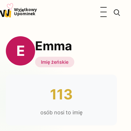
♡
w
u
Otwórz menu
Wyjątkowy
Upominek
Prezenty
Dzieci
Emma
Kalendarz Imienin
E
Kobieta
Mężczyzna
Imię żeńskie
Okazje
Katalog prezentów
Polityka prywatności
113
osób nosi to imię