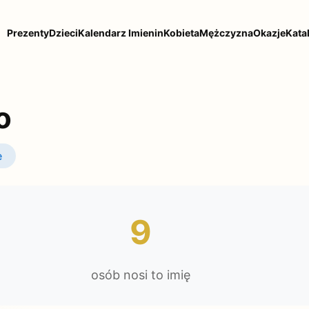
Prezenty
Dzieci
Kalendarz Imienin
Kobieta
Mężczyzna
Okazje
Kata
o
e
9
osób nosi to imię