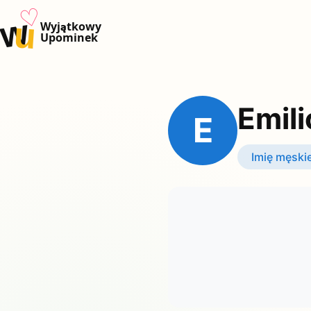
♡
w
u
Wyjątkowy
Upominek
Emili
E
Imię męski