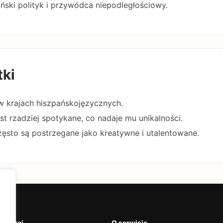
piński polityk i przywódca niepodległościowy.
tki
 w krajach hiszpańskojęzycznych.
est rzadziej spotykane, co nadaje mu unikalności.
zęsto są postrzegane jako kreatywne i utalentowane.
krywaj
O serwisie