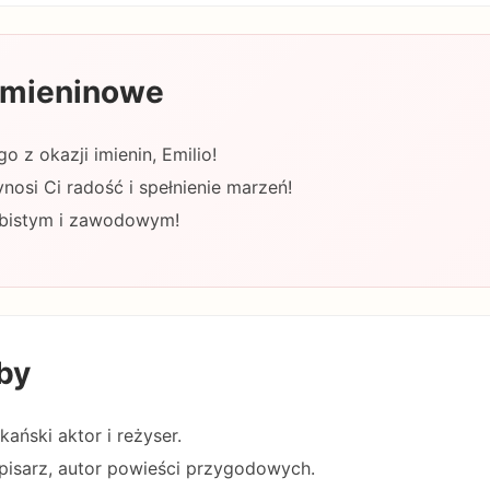
 imieninowe
o z okazji imienin, Emilio!
nosi Ci radość i spełnienie marzeń!
bistym i zawodowym!
by
ański aktor i reżyser.
i pisarz, autor powieści przygodowych.