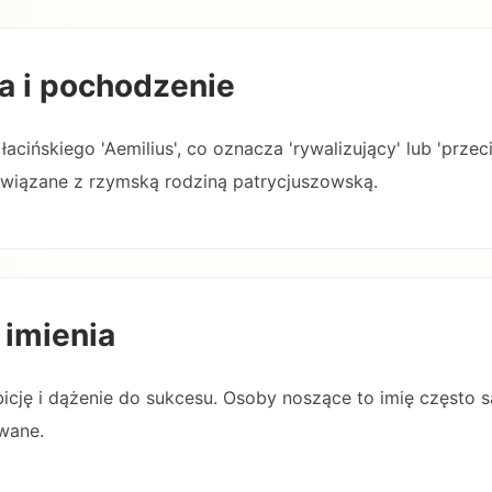
a i pochodzenie
łacińskiego 'Aemilius', co oznacza 'rywalizujący' lub 'przeci
i, związane z rzymską rodziną patrycjuszowską.
 imienia
icję i dążenie do sukcesu. Osoby noszące to imię często 
owane.