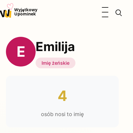
♡
w
u
Otwórz menu
Wyjątkowy
Upominek
Prezenty
Dzieci
Emilija
Kalendarz Imienin
E
Kobieta
Mężczyzna
Imię żeńskie
Okazje
Katalog prezentów
Polityka prywatności
4
osób nosi to imię