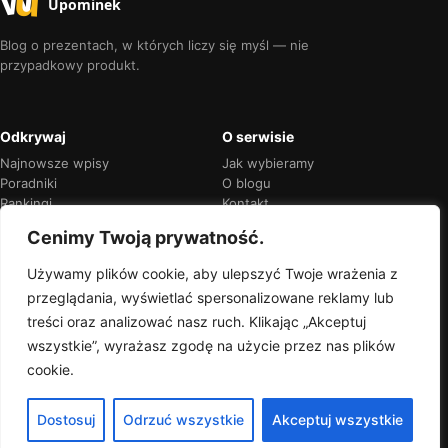
Upominek
Blog o prezentach, w których liczy się myśl — nie
przypadkowy produkt.
Odkrywaj
O serwisie
Najnowsze wpisy
Jak wybieramy
Poradniki
O blogu
Rankingi
Kontakt
Kalendarz okazji
Prywatność
Cenimy Twoją prywatność.
Używamy plików cookie, aby ulepszyć Twoje wrażenia z
przeglądania, wyświetlać spersonalizowane reklamy lub
Przejrzyste rekomendacje
treści oraz analizować nasz ruch. Klikając „Akceptuj
Jeśli w treści pojawią się linki partnerskie,
wszystkie”, wyrażasz zgodę na użycie przez nas plików
zawsze oznaczymy je wprost.
cookie.
Dostosuj
Odrzuć wszystkie
Akceptuj wszystkie
© 2026 Wyjątkowy Upominek