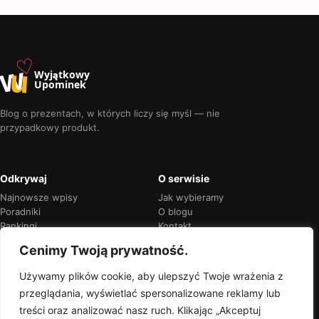
♡
w
u
Wyjątkowy
Upominek
Blog o prezentach, w których liczy się myśl — nie
przypadkowy produkt.
Odkrywaj
O serwisie
Najnowsze wpisy
Jak wybieramy
Poradniki
O blogu
Rankingi
Kontakt
Kalendarz okazji
Prywatność
Cenimy Twoją prywatność.
Używamy plików cookie, aby ulepszyć Twoje wrażenia z
przeglądania, wyświetlać spersonalizowane reklamy lub
Przejrzyste rekomendacje
treści oraz analizować nasz ruch. Klikając „Akceptuj