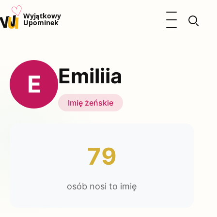
♡
w
u
Otwórz menu
Wyjątkowy
Upominek
Prezenty
Dzieci
Emiliia
Kalendarz Imienin
E
Kobieta
Mężczyzna
Imię żeńskie
Okazje
Katalog prezentów
Polityka prywatności
79
osób nosi to imię