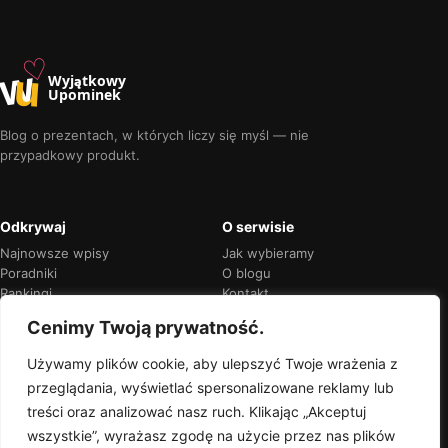
♡
w
u
Wyjątkowy
Upominek
Blog o prezentach, w których liczy się myśl — nie
przypadkowy produkt.
Odkrywaj
O serwisie
Najnowsze wpisy
Jak wybieramy
Poradniki
O blogu
Rankingi
Kontakt
Kalendarz okazji
Prywatność
Cenimy Twoją prywatność.
Używamy plików cookie, aby ulepszyć Twoje wrażenia z
przeglądania, wyświetlać spersonalizowane reklamy lub
Przejrzyste rekomendacje
treści oraz analizować nasz ruch. Klikając „Akceptuj
Jeśli w treści pojawią się linki partnerskie,
wszystkie”, wyrażasz zgodę na użycie przez nas plików
zawsze oznaczymy je wprost.