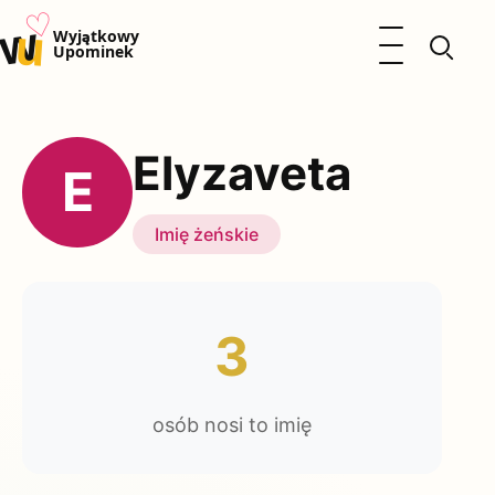
♡
w
u
Otwórz menu
Wyjątkowy
Upominek
Prezenty
Dzieci
Elyzaveta
Kalendarz Imienin
E
Kobieta
Mężczyzna
Imię żeńskie
Okazje
Katalog prezentów
Polityka prywatności
3
osób nosi to imię