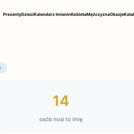
Prezenty
Dzieci
Kalendarz Imienin
Kobieta
Mężczyzna
Okazje
Kata
e
14
osób nosi to imię