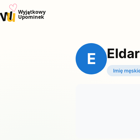
♡
w
u
Wyjątkowy
Upominek
Eldar
E
Imię męski