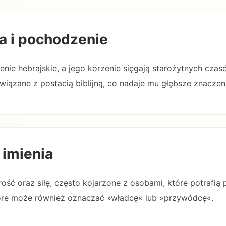
a i pochodzenie
nie hebrajskie, a jego korzenie sięgają starożytnych czas
iązane z postacią biblijną, co nadaje mu głębsze znaczen
 imienia
ość oraz siłę, często kojarzone z osobami, które potrafią
które może również oznaczać »władcę« lub »przywódcę«.